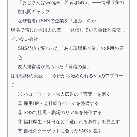
「おじさんはGoogle、若者はSNS」——情報収集の
世代間ギャップ
なぜ若者はSNSで企業を「選ぶ」のか
現場で感じた採用力の差——発信している会社と発信し
ていない会社
SNS発信で変わった「ある現場系企業」の採用の景
色
友人経営者が気づいた「発信の差」
採用戦略の実践——今日から始められる5つのアプロー
チ
① ハローワーク・求人広告の「言葉」を磨く
② 採用HP・会社紹介ページを整備する
③ SNSで社風・職場のリアルを発信する
④ 福利厚生・休日など「選ばれる条件」を見直す
⑤ 自社のターゲットに合ったSNSを選ぶ